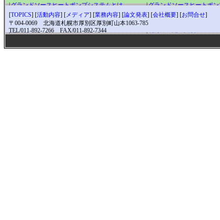
|
グランドソースヒートポンプシステムとは
|
グランドソースヒートポン
|
これ一台で暖冷房・給湯・融雪ができる
|
クリーンで地球にやさしい
[
TOPICS
] [
活動内容
] [
メディア
] [
業務内容
] [
論文発表
] [
会社概要
] [
お問合せ
]
|
特性を生かして効率よく使う
|
ランニングコストは驚きの
〒004-0069 北海道札幌市厚別区厚別町山本1063-785
|
施工例
|
北海道の施工実績
TEL/011-892-7266 FAX/011-892-7344