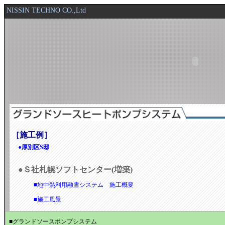
NISSIN TECHNO CO.,Ltd
［施工例］
●厚別区S邸
●Ｓ社札幌ソフトセンター(増築)
■地中熱利用融雪システム 施工概要
■施工風景
■グランドソースポンプシステム