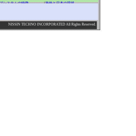
プシステムの特徴
|
海外と日本の現状
エネルギー
|
省エネ効果は1/10～1/20！
安さ
|
施工手順
NISSIN TECHNO INCORPORATED All Rights Reserved.